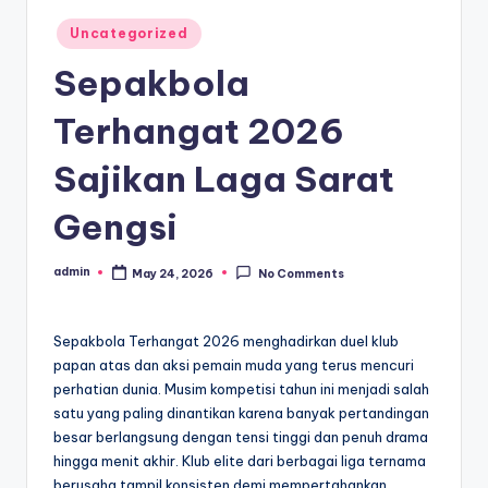
Posted
Uncategorized
in
Sepakbola
Terhangat 2026
Sajikan Laga Sarat
Gengsi
admin
May 24, 2026
No Comments
Posted
by
Sepakbola Terhangat 2026 menghadirkan duel klub
papan atas dan aksi pemain muda yang terus mencuri
perhatian dunia. Musim kompetisi tahun ini menjadi salah
satu yang paling dinantikan karena banyak pertandingan
besar berlangsung dengan tensi tinggi dan penuh drama
hingga menit akhir. Klub elite dari berbagai liga ternama
berusaha tampil konsisten demi mempertahankan