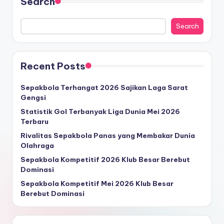
Search
Search
Recent Posts
Sepakbola Terhangat 2026 Sajikan Laga Sarat
Gengsi
Statistik Gol Terbanyak Liga Dunia Mei 2026
Terbaru
Rivalitas Sepakbola Panas yang Membakar Dunia
Olahraga
Sepakbola Kompetitif 2026 Klub Besar Berebut
Dominasi
Sepakbola Kompetitif Mei 2026 Klub Besar
Berebut Dominasi