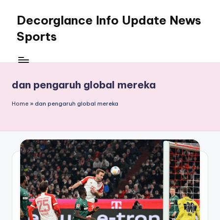
Decorglance Info Update News
Skip
to
Sports
content
Decorglance
adalah
sebuah
dan pengaruh global mereka
portal
berita
Home
»
dan pengaruh global mereka
olahraga
terupdate.