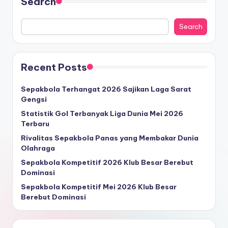
Search
Search
Recent Posts
Sepakbola Terhangat 2026 Sajikan Laga Sarat
Gengsi
Statistik Gol Terbanyak Liga Dunia Mei 2026
Terbaru
Rivalitas Sepakbola Panas yang Membakar Dunia
Olahraga
Sepakbola Kompetitif 2026 Klub Besar Berebut
Dominasi
Sepakbola Kompetitif Mei 2026 Klub Besar
Berebut Dominasi