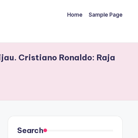
Home
Sample Page
au. Cristiano Ronaldo: Raja
Search