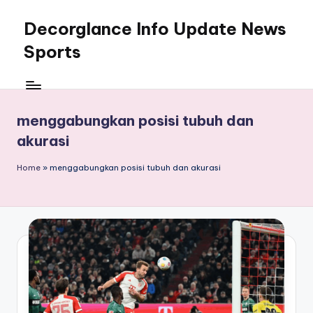
Decorglance Info Update News
Skip
to
Sports
content
Decorglance
adalah
sebuah
menggabungkan posisi tubuh dan
portal
akurasi
berita
olahraga
Home
»
menggabungkan posisi tubuh dan akurasi
terupdate.