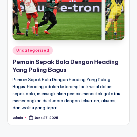
Posted
Uncategorized
in
Pemain Sepak Bola Dengan Heading
Yang Paling Bagus
Pemain Sepak Bola Dengan Heading Yang Paling
Bagus. Heading adalah keterampilan krusial dalam
sepak bola, memungkinkan pemain mencetak gol atau
memenangkan duel udara dengan kekuatan, akurasi,
dan waktu yang tepat.…
admin
June 27, 2025
Posted
by