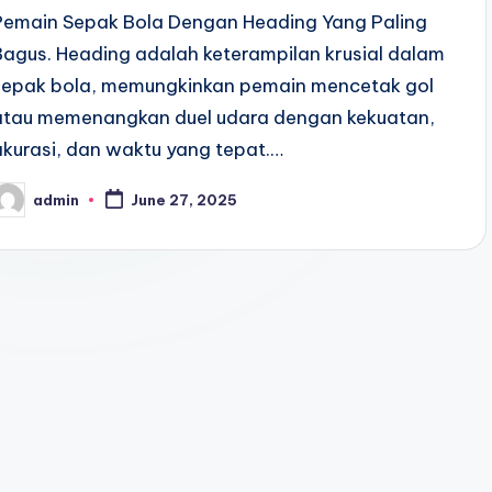
Pemain Sepak Bola Dengan Heading Yang Paling
Bagus. Heading adalah keterampilan krusial dalam
sepak bola, memungkinkan pemain mencetak gol
atau memenangkan duel udara dengan kekuatan,
akurasi, dan waktu yang tepat.…
admin
June 27, 2025
osted
y