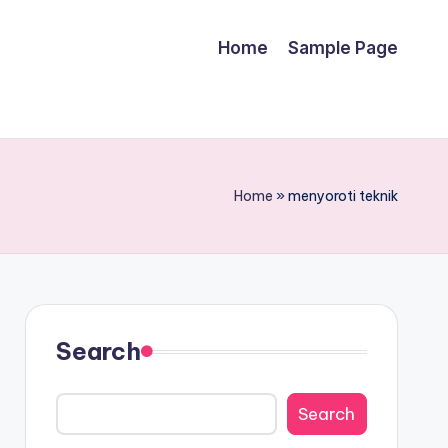
Home
Sample Page
Home
»
menyoroti teknik
Search
Search