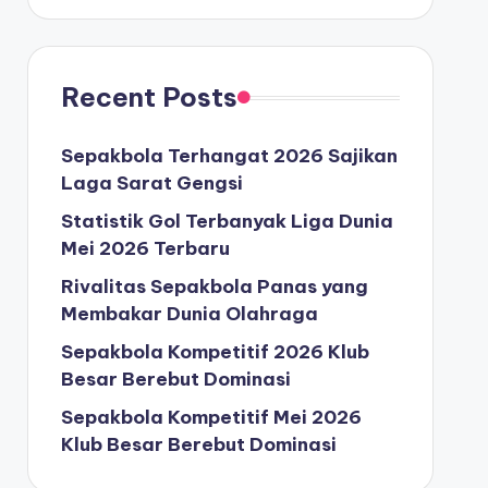
Recent Posts
Sepakbola Terhangat 2026 Sajikan
Laga Sarat Gengsi
Statistik Gol Terbanyak Liga Dunia
Mei 2026 Terbaru
Rivalitas Sepakbola Panas yang
Membakar Dunia Olahraga
Sepakbola Kompetitif 2026 Klub
Besar Berebut Dominasi
Sepakbola Kompetitif Mei 2026
Klub Besar Berebut Dominasi