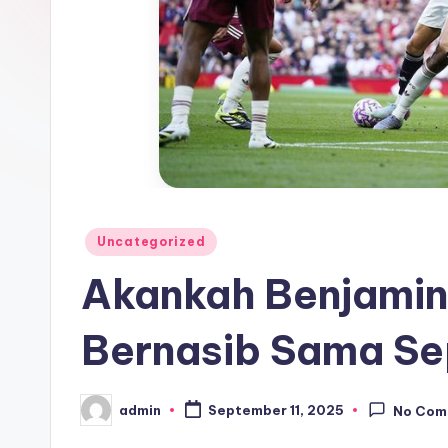
Posted
Uncategorized
in
Akankah Benjamin
Bernasib Sama Sep
admin
September 11, 2025
No Com
Posted
by