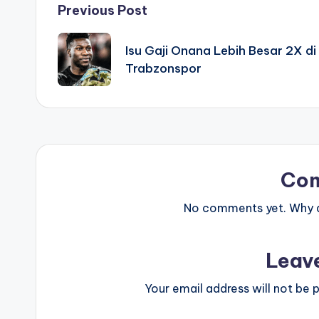
Post
Previous Post
navigation
Isu Gaji Onana Lebih Besar 2X di
Trabzonspor
Co
No comments yet. Why do
Leav
Your email address will not be p