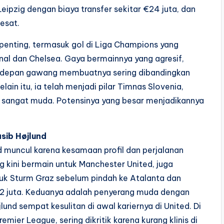
Leipzig dengan biaya transfer sekitar €24 juta, dan
esat.
penting, termasuk gol di Liga Champions yang
nal dan Chelsea. Gaya bermainnya yang agresif,
 depan gawang membuatnya sering dibandingkan
ain itu, ia telah menjadi pilar Timnas Slovenia,
ih sangat muda. Potensinya yang besar menjadikannya
.
sib Højlund
 muncul karena kesamaan profil dan perjalanan
g kini bermain untuk Manchester United, juga
tuk Sturm Graz sebelum pindah ke Atalanta dan
72 juta. Keduanya adalah penyerang muda dengan
jlund sempat kesulitan di awal kariernya di United. Di
mier League, sering dikritik karena kurang klinis di