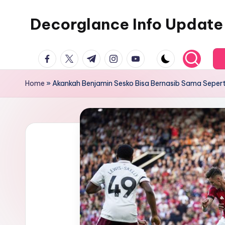
Decorglance Info Update
Skip
to
Decorglance
content
facebook.com
twitter.com
t.me
instagram.com
youtube.com
adalah
sebuah
Home
»
Akankah Benjamin Sesko Bisa Bernasib Sama Seperti
portal
berita
olahraga
terupdate.