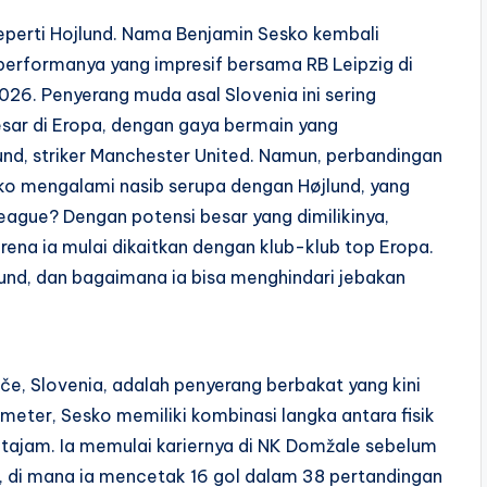
perti Hojlund. Nama Benjamin Sesko kembali
 performanya yang impresif bersama RB Leipzig di
6. Penyerang muda asal Slovenia ini sering
esar di Eropa, dengan gaya bermain yang
d, striker Manchester United. Namun, perbandingan
ko mengalami nasib serupa dengan Højlund, yang
League? Dengan potensi besar yang dimilikinya,
rena ia mulai dikaitkan dengan klub-klub top Eropa.
d, dan bagaimana ia bisa menghindari jebakan
če, Slovenia, adalah penyerang berbakat yang kini
 meter, Sesko memiliki kombinasi langka antara fisik
 tajam. Ia memulai kariernya di NK Domžale sebelum
, di mana ia mencetak 16 gol dalam 38 pertandingan