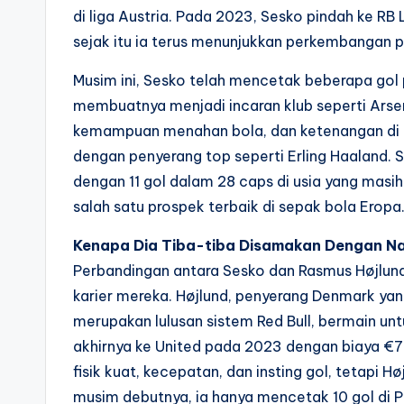
di liga Austria. Pada 2023, Sesko pindah ke RB 
sejak itu ia terus menunjukkan perkembangan p
Musim ini, Sesko telah mencetak beberapa gol 
membuatnya menjadi incaran klub seperti Arse
kemampuan menahan bola, dan ketenangan di
dengan penyerang top seperti Erling Haaland. Sel
dengan 11 gol dalam 28 caps di usia yang mas
salah satu prospek terbaik di sepak bola Eropa
Kenapa Dia Tiba-tiba Disamakan Dengan Na
Perbandingan antara Sesko dan Rasmus Højlund
karier mereka. Højlund, penyerang Denmark yan
merupakan lulusan sistem Red Bull, bermain un
akhirnya ke United pada 2023 dengan biaya €
fisik kuat, kecepatan, dan insting gol, tetapi Hø
musim debutnya, ia hanya mencetak 10 gol di Pre