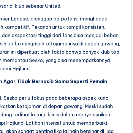
ar di klub sebesar United.
remier League, dianggap berpotensi menghadapi
bih kompetitif. Tekanan untuk tampil konsisten,
an ekspektasi tinggi dari fans bisa menjadi beban
 masih perlu mengasah ketajamannya di depan gawang,
iran ini diperkuat oleh fakta bahwa banyak klub top
kan memantau Sesko, yang bisa menempatkannya
alami Højlund.
 Agar Tidak Bernasib Sama Seperti Pemain
d, Sesko perlu fokus pada beberapa aspek kunci
gkatkan ketajaman di depan gawang. Meski sudah
ang terlihat kurang klinis dalam menyelesaikan
api Højlund. Latihan intensif untuk memperbaiki
, akan sangat penting jika ia ingin bersinar di liga