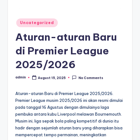
Posted
Uncategorized
in
Aturan-aturan Baru
di Premier League
2025/2026
admin
August 15, 2025
No Comments
Posted
by
Aturan-aturan Baru di Premier League 2025/2026.
Premier League musim 2025/2026 ini akan resmi dimulai
pada tanggal 16 Agustus dengan dimulainya laga
pembuka antara kubu Liverpool melawan Bournemouth.
Musim ini, liga sepak bola paling kompetitif di dunia itu
hadir dengan sejumlah aturan baru yang diharapkan bisa
mempercepat tempo permainan, meningkatkan