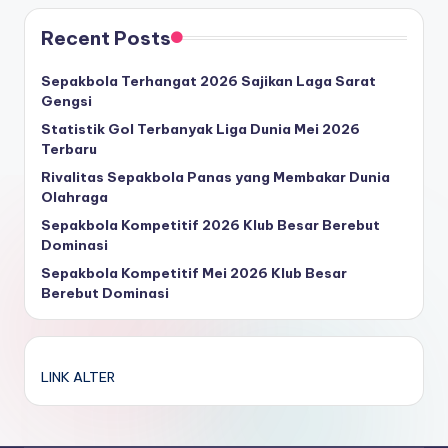
Recent Posts
Sepakbola Terhangat 2026 Sajikan Laga Sarat
Gengsi
Statistik Gol Terbanyak Liga Dunia Mei 2026
Terbaru
Rivalitas Sepakbola Panas yang Membakar Dunia
Olahraga
Sepakbola Kompetitif 2026 Klub Besar Berebut
Dominasi
Sepakbola Kompetitif Mei 2026 Klub Besar
Berebut Dominasi
LINK ALTER