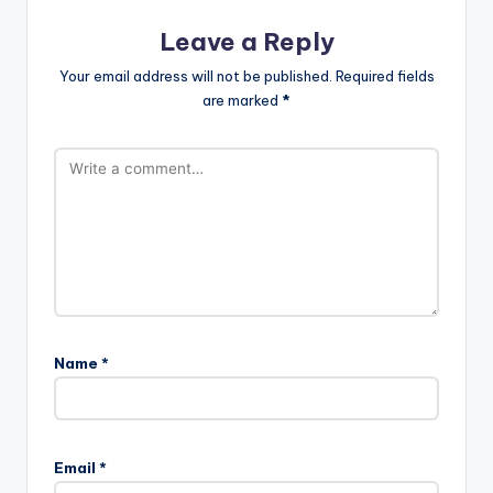
Leave a Reply
Your email address will not be published.
Required fields
are marked
*
Name
*
Email
*