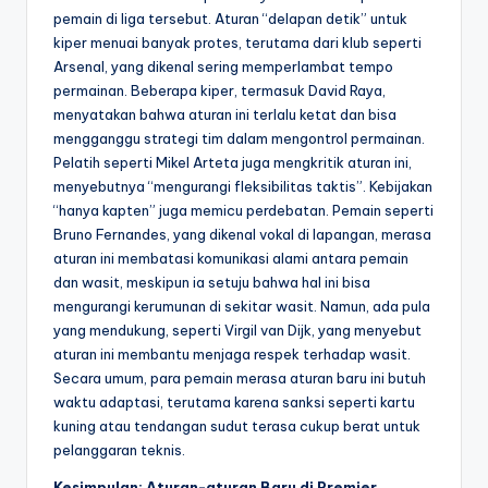
pemain di liga tersebut. Aturan “delapan detik” untuk
kiper menuai banyak protes, terutama dari klub seperti
Arsenal, yang dikenal sering memperlambat tempo
permainan. Beberapa kiper, termasuk David Raya,
menyatakan bahwa aturan ini terlalu ketat dan bisa
mengganggu strategi tim dalam mengontrol permainan.
Pelatih seperti Mikel Arteta juga mengkritik aturan ini,
menyebutnya “mengurangi fleksibilitas taktis”. Kebijakan
“hanya kapten” juga memicu perdebatan. Pemain seperti
Bruno Fernandes, yang dikenal vokal di lapangan, merasa
aturan ini membatasi komunikasi alami antara pemain
dan wasit, meskipun ia setuju bahwa hal ini bisa
mengurangi kerumunan di sekitar wasit. Namun, ada pula
yang mendukung, seperti Virgil van Dijk, yang menyebut
aturan ini membantu menjaga respek terhadap wasit.
Secara umum, para pemain merasa aturan baru ini butuh
waktu adaptasi, terutama karena sanksi seperti kartu
kuning atau tendangan sudut terasa cukup berat untuk
pelanggaran teknis.
Kesimpulan: Aturan-aturan Baru di Premier