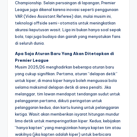
Championship. Selain persaingan di lapangan, Premier
League juga dikenal karena inovasi seperti penggunaan
VAR (Video Assistant Referee) dan, mulai musim ini,
teknologi offside semi-otomatis untuk meningkatkan
akurasi keputusan wasit. Liga ini bukan hanya soal sepak
bola, tapi juga budaya dan gairah yang menyatukan fans
di seluruh dunia.
Apa Saja Aturan Baru Yang Akan Ditetapkan di
Premier League
Musim 2025/26 menghadirkan beberapa aturan baru
yang cukup signifikan. Pertama, aturan “delapan detik”
untuk kiper, di mana kiper hanya boleh menguasai bola
selama maksimal delapan detik di area penalti. Jika
melanggar, tim lawan mendapat tendangan sudut untuk
pelanggaran pertama, diikuti peringatan untuk
pelanggaran kedua, dan kartu kuning untuk pelanggaran
ketiga. Wasit akan memberikan isyarat hitungan mundur
lima detik untuk memperingatkan kiper. Kedua, kebijakan
“hanya kapten” yang mengizinkan hanya kapten tim atau
wakilnya (jika kapten adalah kiper) untuk berbicara