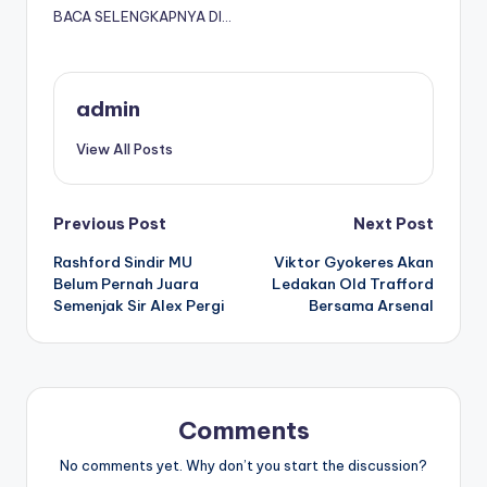
BACA SELENGKAPNYA DI…
admin
View All Posts
Post
Previous Post
Next Post
Rashford Sindir MU
Viktor Gyokeres Akan
navigation
Belum Pernah Juara
Ledakan Old Trafford
Semenjak Sir Alex Pergi
Bersama Arsenal
Comments
No comments yet. Why don’t you start the discussion?