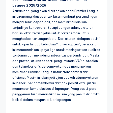
League 2025/2026
Aturan baru yang akan ditetapkan pada Premier League
ini dirancang khusus untuk bisa membuat pertandingan
menjadi lebih cepat, adil, dan meminimalisasikan
terjadinya kontroversi, tetapi dengan adanya aturan
baru ini akan terasa jelas untuk para pemain untuk
menghadapi tantangan baru. Dari aturan “delapan detik”
untuk kiper hingga kebijakan “hanya kapten”, perubahan
ini mencerminkan upaya liga untuk meningkatkan kualitas
tontonan dan melindungi integritas pertandingan. Meski
ada protes, aturan seperti pengumuman VAR di stadion
dan teknologi offside semi-otomatis menunjukkan
komitmen Premier League untuk transparansi dan
efisiensi. Musim ini akan jadi ujian apakah aturan-aturan
ini benar-benar membawa dampak positif atau justru
menambah kompleksitas di lapangan. Yang pasti, para
penggemar bisa menantikan musim yang penuh dinamika,
baik di dalam maupun di luar lapangan.