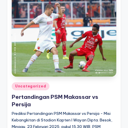
Posted
Uncategorized
in
Pertandingan PSM Makassar vs
Persija
Prediksi Pertandingan PSM Makassar vs Persija - Misi
Kebangkitan di Stadion Kapten I Wayan Dipta. Besok,
Minggu, 23 Februari 2025, pukul 15.30 WIB, PSM