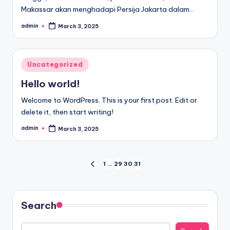
Makassar akan menghadapi Persija Jakarta dalam…
admin
March 3, 2025
Posted
by
Posted
Uncategorized
in
Hello world!
Welcome to WordPress. This is your first post. Edit or
delete it, then start writing!
admin
March 3, 2025
Posted
by
Posts
1
…
29
30
31
PREVIOUS
PAGE
pagination
Search