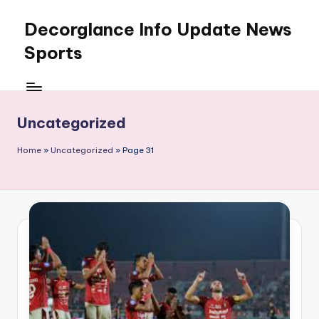
Decorglance Info Update News
Skip
to
Sports
content
Decorglance
adalah
sebuah
Uncategorized
portal
berita
Home
»
Uncategorized
»
Page 31
olahraga
terupdate.