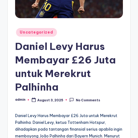
Posted
Uncategorized
in
Daniel Levy Harus
Membayar £26 Juta
untuk Merekrut
Palhinha
admin
August 3, 2025
No Comments
Posted
by
Daniel Levy Harus Membayar £26 Juta untuk Merekrut
Palhinha. Daniel Levy, ketua Tottenham Hotspur,
dihadapkan pada tantangan finansial serius apabila ingin
memboyong João Palhinha dari Bayern Munich. Menurut