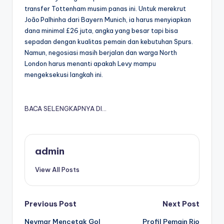
transfer Tottenham musim panas ini. Untuk merekrut
João Palhinha dari Bayern Munich, ia harus menyiapkan
dana minimal £26 juta, angka yang besar tapi bisa
sepadan dengan kualitas pemain dan kebutuhan Spurs.
Namun, negosiasi masih berjalan dan warga North
London harus menanti apakah Levy mampu
mengeksekusi langkah ini.
BACA SELENGKAPNYA DI…
admin
View All Posts
Post
Previous Post
Next Post
Neymar Mencetak Gol
Profil Pemain Rio