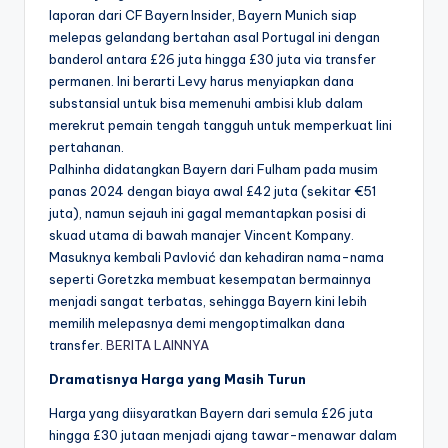
laporan dari CF Bayern Insider, Bayern Munich siap
melepas gelandang bertahan asal Portugal ini dengan
banderol antara £26 juta hingga £30 juta via transfer
permanen. Ini berarti Levy harus menyiapkan dana
substansial untuk bisa memenuhi ambisi klub dalam
merekrut pemain tengah tangguh untuk memperkuat lini
pertahanan.
Palhinha didatangkan Bayern dari Fulham pada musim
panas 2024 dengan biaya awal £42 juta (sekitar €51
juta), namun sejauh ini gagal memantapkan posisi di
skuad utama di bawah manajer Vincent Kompany.
Masuknya kembali Pavlović dan kehadiran nama-nama
seperti Goretzka membuat kesempatan bermainnya
menjadi sangat terbatas, sehingga Bayern kini lebih
memilih melepasnya demi mengoptimalkan dana
transfer.
BERITA LAINNYA
Dramatisnya Harga yang Masih Turun
Harga yang diisyaratkan Bayern dari semula £26 juta
hingga £30 jutaan menjadi ajang tawar-menawar dalam