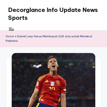
Decorglance Info Update News
Skip
to
Sports
content
Decorglance
adalah
sebuah
Home
»
Daniel Levy Harus Membayar £26 Juta untuk Merekrut
Palhinha
portal
berita
olahraga
terupdate.