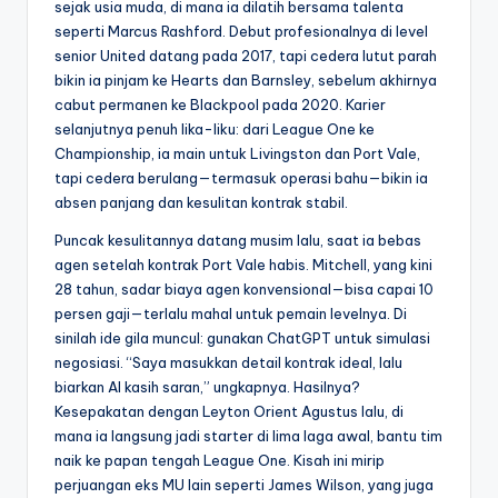
sejak usia muda, di mana ia dilatih bersama talenta
seperti Marcus Rashford. Debut profesionalnya di level
senior United datang pada 2017, tapi cedera lutut parah
bikin ia pinjam ke Hearts dan Barnsley, sebelum akhirnya
cabut permanen ke Blackpool pada 2020. Karier
selanjutnya penuh lika-liku: dari League One ke
Championship, ia main untuk Livingston dan Port Vale,
tapi cedera berulang—termasuk operasi bahu—bikin ia
absen panjang dan kesulitan kontrak stabil.
Puncak kesulitannya datang musim lalu, saat ia bebas
agen setelah kontrak Port Vale habis. Mitchell, yang kini
28 tahun, sadar biaya agen konvensional—bisa capai 10
persen gaji—terlalu mahal untuk pemain levelnya. Di
sinilah ide gila muncul: gunakan ChatGPT untuk simulasi
negosiasi. “Saya masukkan detail kontrak ideal, lalu
biarkan AI kasih saran,” ungkapnya. Hasilnya?
Kesepakatan dengan Leyton Orient Agustus lalu, di
mana ia langsung jadi starter di lima laga awal, bantu tim
naik ke papan tengah League One. Kisah ini mirip
perjuangan eks MU lain seperti James Wilson, yang juga