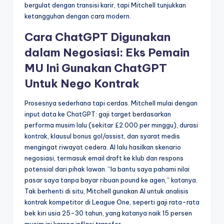
bergulat dengan transisi karir, tapi Mitchell tunjukkan
ketangguhan dengan cara modern.
Cara ChatGPT Digunakan
dalam Negosiasi: Eks Pemain
MU Ini Gunakan ChatGPT
Untuk Nego Kontrak
Prosesnya sederhana tapi cerdas. Mitchell mulai dengan
input data ke ChatGPT: gaji target berdasarkan
performa musim lalu (sekitar £2.000 per minggu), durasi
kontrak, klausul bonus gol/assist, dan syarat medis
mengingat riwayat cedera. AI lalu hasilkan skenario
negosiasi, termasuk email draft ke klub dan respons
potensial dari pihak lawan. “Ia bantu saya pahami nilai
pasar saya tanpa bayar ribuan pound ke agen,” katanya.
Tak berhenti di situ, Mitchell gunakan AI untuk analisis
kontrak kompetitor di League One, seperti gaji rata-rata
bek kiri usia 25-30 tahun, yang katanya naik 15 persen
musim ini karena inflasi transfer.