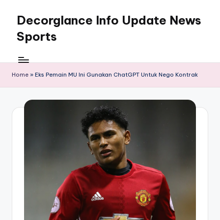
Decorglance Info Update News
Skip
to
Sports
content
Decorglance
adalah
sebuah
Home
»
Eks Pemain MU Ini Gunakan ChatGPT Untuk Nego Kontrak
portal
berita
olahraga
terupdate.