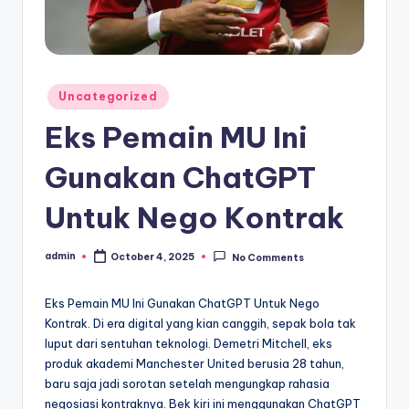
Posted
Uncategorized
in
Eks Pemain MU Ini
Gunakan ChatGPT
Untuk Nego Kontrak
admin
October 4, 2025
No Comments
Posted
by
Eks Pemain MU Ini Gunakan ChatGPT Untuk Nego
Kontrak. Di era digital yang kian canggih, sepak bola tak
luput dari sentuhan teknologi. Demetri Mitchell, eks
produk akademi Manchester United berusia 28 tahun,
baru saja jadi sorotan setelah mengungkap rahasia
negosiasi kontraknya. Bek kiri ini menggunakan ChatGPT