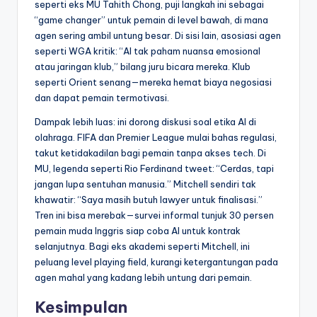
seperti eks MU Tahith Chong, puji langkah ini sebagai
“game changer” untuk pemain di level bawah, di mana
agen sering ambil untung besar. Di sisi lain, asosiasi agen
seperti WGA kritik: “AI tak paham nuansa emosional
atau jaringan klub,” bilang juru bicara mereka. Klub
seperti Orient senang—mereka hemat biaya negosiasi
dan dapat pemain termotivasi.
Dampak lebih luas: ini dorong diskusi soal etika AI di
olahraga. FIFA dan Premier League mulai bahas regulasi,
takut ketidakadilan bagi pemain tanpa akses tech. Di
MU, legenda seperti Rio Ferdinand tweet: “Cerdas, tapi
jangan lupa sentuhan manusia.” Mitchell sendiri tak
khawatir: “Saya masih butuh lawyer untuk finalisasi.”
Tren ini bisa merebak—survei informal tunjuk 30 persen
pemain muda Inggris siap coba AI untuk kontrak
selanjutnya. Bagi eks akademi seperti Mitchell, ini
peluang level playing field, kurangi ketergantungan pada
agen mahal yang kadang lebih untung dari pemain.
Kesimpulan