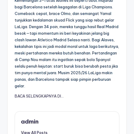
Kemenangan 3-1 atas Alaves ini seperti obat mujarab
bagi Barcelona setelah kegagalan di Liga Champions.
Comeback cepat, brace Olmo, dan semangat Yamal
tunjukkan kedalaman skuad Flick yang siap rebut gelar
LaLiga. Dengan 34 poin, mereka tunggu hasil Real Madrid
besok—tapi momentum ini beri keyakinan jelang big
clash lawan Atletico Madrid Selasa nanti. Bagi Alaves,
kekalahan tipis ini jadi modal moral untuk laga berikutnya,
meski pertahanan mereka butuh benahan. Pertandingan
di Camp Nou malam itu ingatkan sepak bola Spanyol
selalu penuh kejutan: start buruk bisa berubah pesta jika
tim punya mental juara. Musim 2025/26 LaLiga makin
panas, dan Barcelona tampak siap pimpin perburuan
gelar.
BACA SELENGKAPNYA DI…
admin
View All Posts