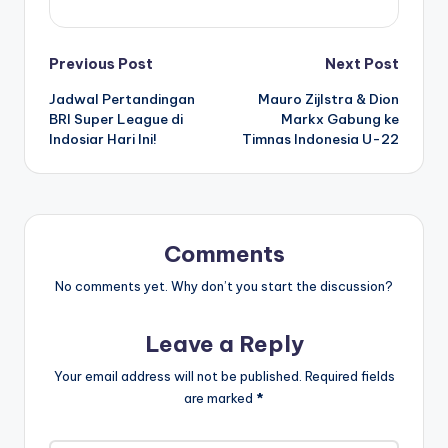
Post
Previous Post
Next Post
Jadwal Pertandingan
Mauro Zijlstra & Dion
navigation
BRI Super League di
Markx Gabung ke
Indosiar Hari Ini!
Timnas Indonesia U-22
Comments
No comments yet. Why don’t you start the discussion?
Leave a Reply
Your email address will not be published.
Required fields
are marked
*