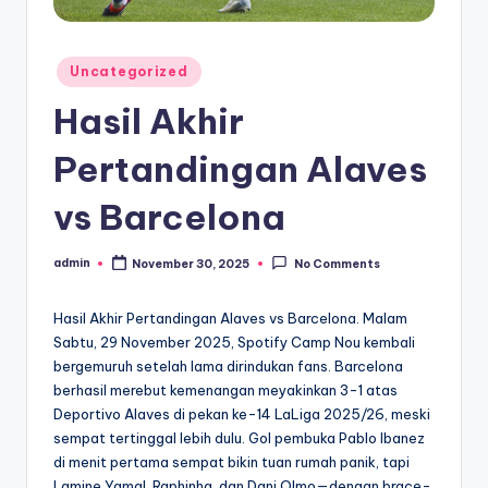
Posted
Uncategorized
in
Hasil Akhir
Pertandingan Alaves
vs Barcelona
admin
November 30, 2025
No Comments
Posted
by
Hasil Akhir Pertandingan Alaves vs Barcelona. Malam
Sabtu, 29 November 2025, Spotify Camp Nou kembali
bergemuruh setelah lama dirindukan fans. Barcelona
berhasil merebut kemenangan meyakinkan 3-1 atas
Deportivo Alaves di pekan ke-14 LaLiga 2025/26, meski
sempat tertinggal lebih dulu. Gol pembuka Pablo Ibanez
di menit pertama sempat bikin tuan rumah panik, tapi
Lamine Yamal, Raphinha, dan Dani Olmo—dengan brace-