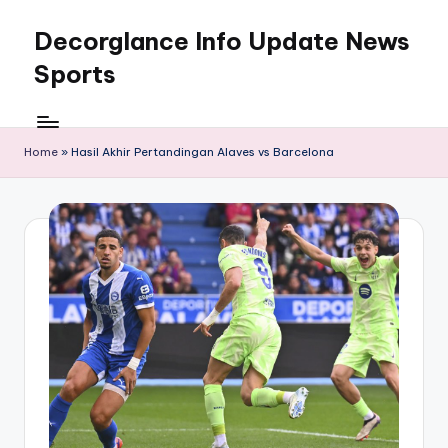
Decorglance Info Update News
Skip
to
Sports
content
Decorglance
adalah
sebuah
Home
»
Hasil Akhir Pertandingan Alaves vs Barcelona
portal
berita
olahraga
terupdate.