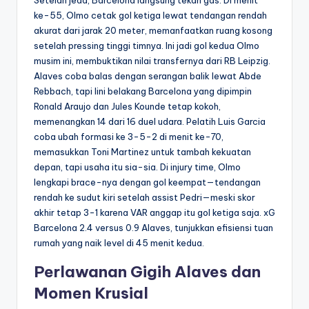
Setelah jeda, Barcelona langsung tekan gas. Di menit
ke-55, Olmo cetak gol ketiga lewat tendangan rendah
akurat dari jarak 20 meter, memanfaatkan ruang kosong
setelah pressing tinggi timnya. Ini jadi gol kedua Olmo
musim ini, membuktikan nilai transfernya dari RB Leipzig.
Alaves coba balas dengan serangan balik lewat Abde
Rebbach, tapi lini belakang Barcelona yang dipimpin
Ronald Araujo dan Jules Kounde tetap kokoh,
memenangkan 14 dari 16 duel udara. Pelatih Luis Garcia
coba ubah formasi ke 3-5-2 di menit ke-70,
memasukkan Toni Martinez untuk tambah kekuatan
depan, tapi usaha itu sia-sia. Di injury time, Olmo
lengkapi brace-nya dengan gol keempat—tendangan
rendah ke sudut kiri setelah assist Pedri—meski skor
akhir tetap 3-1 karena VAR anggap itu gol ketiga saja. xG
Barcelona 2.4 versus 0.9 Alaves, tunjukkan efisiensi tuan
rumah yang naik level di 45 menit kedua.
Perlawanan Gigih Alaves dan
Momen Krusial