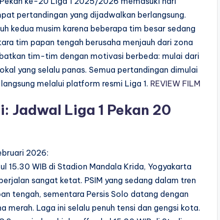
. Pekan ke-20 Liga 1 2025/2026 memasuki hari
pat pertandingan yang dijadwalkan berlangsung.
paruh kedua musim karena beberapa tim besar sedang
tara tim papan tengah berusaha menjauh dari zona
libatkan tim-tim dengan motivasi berbeda: mulai dari
okal yang selalu panas. Semua pertandingan dimulai
langsung melalui platform resmi Liga 1.
REVIEW FILM
: Jadwal Liga 1 Pekan 20
ebruari 2026:
kul 15.30 WIB di Stadion Mandala Krida, Yogyakarta
 berjalan sangat ketat. PSIM yang sedang dalam tren
apan tengah, sementara Persis Solo datang dengan
a merah. Laga ini selalu penuh tensi dan gengsi kota.