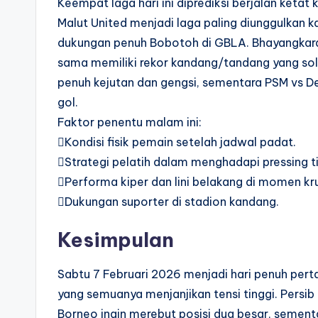
Keempat laga hari ini diprediksi berjalan ketat 
Malut United menjadi laga paling diunggulkan 
dukungan penuh Bobotoh di GBLA. Bhayangkara
sama memiliki rekor kandang/tandang yang solid
penuh kejutan dan gengsi, sementara PSM vs D
gol.
Faktor penentu malam ini:
Kondisi fisik pemain setelah jadwal padat.
Strategi pelatih dalam menghadapi pressing ti
Performa kiper dan lini belakang di momen kru
Dukungan suporter di stadion kandang.
Kesimpulan
Sabtu 7 Februari 2026 menjadi hari penuh pert
yang semuanya menjanjikan tensi tinggi. Persi
Borneo ingin merebut posisi dua besar, sement