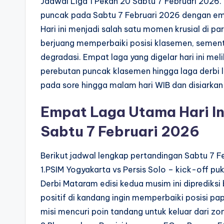
Jadwal Liga 1 Pekan 20 Sabtu 7 Februari 2026
puncak pada Sabtu 7 Februari 2026 dengan em
Hari ini menjadi salah satu momen krusial di 
berjuang memperbaiki posisi klasemen, semen
degradasi. Empat laga yang digelar hari ini me
perebutan puncak klasemen hingga laga derbi l
pada sore hingga malam hari WIB dan disiarkan 
Empat Laga Utama Hari Ini
Sabtu 7 Februari 2026
Berikut jadwal lengkap pertandingan Sabtu 7 F
1.PSIM Yogyakarta vs Persis Solo – kick-off pu
Derbi Mataram edisi kedua musim ini diprediksi
positif di kandang ingin memperbaiki posisi p
misi mencuri poin tandang untuk keluar dari zon