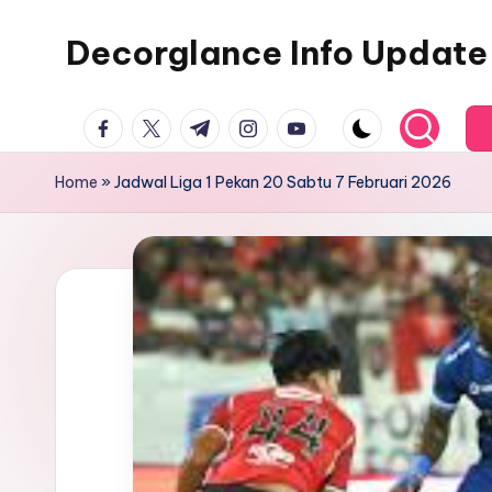
Decorglance Info Update
Skip
to
Decorglance
content
facebook.com
twitter.com
t.me
instagram.com
youtube.com
adalah
sebuah
Home
»
Jadwal Liga 1 Pekan 20 Sabtu 7 Februari 2026
portal
berita
olahraga
terupdate.