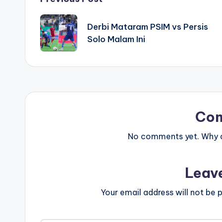
Post
navigation
Derbi Mataram PSIM vs Persis
Solo Malam Ini
Co
No comments yet. Why do
Leav
Your email address will not be p