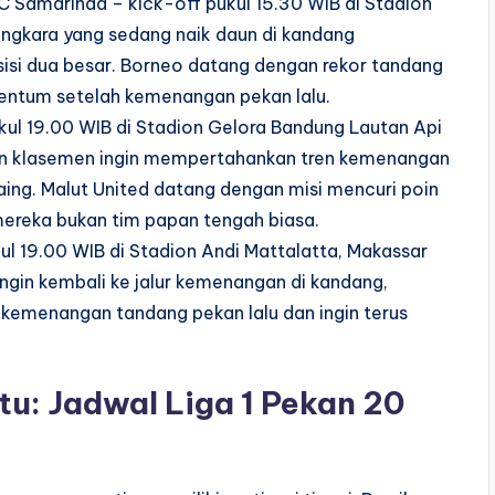
 Samarinda – kick-off pukul 15.30 WIB di Stadion
kara yang sedang naik daun di kandang
si dua besar. Borneo datang dengan rekor tandang
entum setelah kemenangan pekan lalu.
ukul 19.00 WIB di Stadion Gelora Bandung Lautan Api
n klasemen ingin mempertahankan tren kemenangan
ing. Malut United datang dengan misi mencuri poin
ereka bukan tim papan tengah biasa.
l 19.00 WIB di Stadion Andi Mattalatta, Makassar
ngin kembali ke jalur kemenangan di kandang,
emenangan tandang pekan lalu dan ingin terus
tu: Jadwal Liga 1 Pekan 20