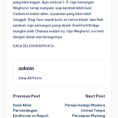
yang bikin kagum. Ajax ambruk 1-5, tapi semangat
Weghorst tetap menyala, siap kembali lebih kuat.
Cedera ini bukan akhir; ia pukulan yang bikin lebih
tangguh. Bagi fans sepak bola, ini cerita klasik: luka fisik
sembuh, tapi semangat juang abadi. Stamford Bridge
mungkin milik Chelsea malam itu, tapi Weghorst curi hati
dengan darah dan keringatnya.
BACA SELENGKAPNYA DI…
admin
View All Posts
Post
Previous Post
Next Post
Hasil Akhir
Persija Hadapi Madura
navigation
Pertandingan
United Tanpa
Eindhoven vs Napoli
Persiapan Matang