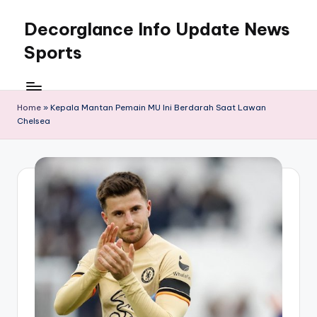
Decorglance Info Update News
Skip
to
Sports
content
Decorglance
adalah
sebuah
Home
»
Kepala Mantan Pemain MU Ini Berdarah Saat Lawan
Chelsea
portal
berita
olahraga
terupdate.