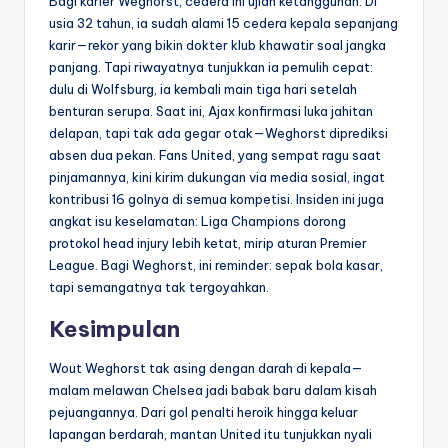
Bagi karier Weghorst, cedera ini ujian ketangguhan. Di
usia 32 tahun, ia sudah alami 15 cedera kepala sepanjang
karir—rekor yang bikin dokter klub khawatir soal jangka
panjang. Tapi riwayatnya tunjukkan ia pemulih cepat:
dulu di Wolfsburg, ia kembali main tiga hari setelah
benturan serupa. Saat ini, Ajax konfirmasi luka jahitan
delapan, tapi tak ada gegar otak—Weghorst diprediksi
absen dua pekan. Fans United, yang sempat ragu saat
pinjamannya, kini kirim dukungan via media sosial, ingat
kontribusi 16 golnya di semua kompetisi. Insiden ini juga
angkat isu keselamatan: Liga Champions dorong
protokol head injury lebih ketat, mirip aturan Premier
League. Bagi Weghorst, ini reminder: sepak bola kasar,
tapi semangatnya tak tergoyahkan.
Kesimpulan
Wout Weghorst tak asing dengan darah di kepala—
malam melawan Chelsea jadi babak baru dalam kisah
pejuangannya. Dari gol penalti heroik hingga keluar
lapangan berdarah, mantan United itu tunjukkan nyali