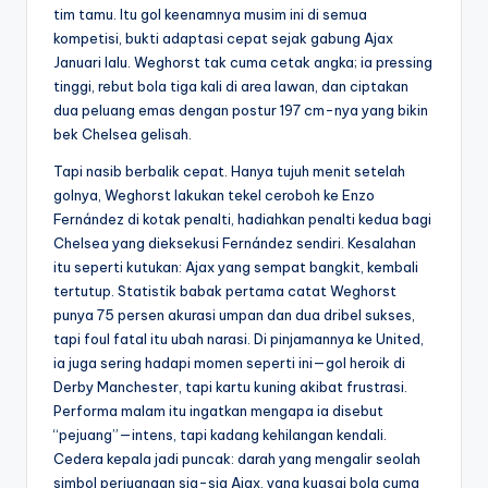
tim tamu. Itu gol keenamnya musim ini di semua
kompetisi, bukti adaptasi cepat sejak gabung Ajax
Januari lalu. Weghorst tak cuma cetak angka; ia pressing
tinggi, rebut bola tiga kali di area lawan, dan ciptakan
dua peluang emas dengan postur 197 cm-nya yang bikin
bek Chelsea gelisah.
Tapi nasib berbalik cepat. Hanya tujuh menit setelah
golnya, Weghorst lakukan tekel ceroboh ke Enzo
Fernández di kotak penalti, hadiahkan penalti kedua bagi
Chelsea yang dieksekusi Fernández sendiri. Kesalahan
itu seperti kutukan: Ajax yang sempat bangkit, kembali
tertutup. Statistik babak pertama catat Weghorst
punya 75 persen akurasi umpan dan dua dribel sukses,
tapi foul fatal itu ubah narasi. Di pinjamannya ke United,
ia juga sering hadapi momen seperti ini—gol heroik di
Derby Manchester, tapi kartu kuning akibat frustrasi.
Performa malam itu ingatkan mengapa ia disebut
“pejuang”—intens, tapi kadang kehilangan kendali.
Cedera kepala jadi puncak: darah yang mengalir seolah
simbol perjuangan sia-sia Ajax, yang kuasai bola cuma