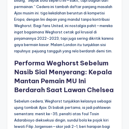
bilang, “Sepak bola seperti ini—sakit, tapi bagian dari
permainan.” Cedera ini tambah daftar panjang masalah
Ajax musim ini: tiga kekalahan beruntun di kompetisi
Eropa, dengan lini depan yang mandul tanpa kontribusi
Weghorst. Bagi fans United, ini nostalgia pahit—mereka
ingat bagaimana Weghorst cetak gol krusial di
pinjamannya 2022-2023, tapi juga sering dikritik karena
gaya bermain kasar. Malam London itu tunjukkan sisi
rapuhnya: pejuang tangguh yang rela berdarah demi tim.
Performa Weghorst Sebelum
Nasib Sial Menyerang: Kepala
Mantan Pemain MU Ini
Berdarah Saat Lawan Chelsea
Sebelum cedera, Weghorst tunjukkan kelasnya sebagai
ujung tombak Ajax. Di babak pertama, ia jadi pahlawan
sementara: menit ke-35, penalti atas foul Tosin
Adarabioyo dieksekusi dingin, sundul bola ke pojok kiri
lewati Filip Jorgensen—skor jadi 2-1, beri harapan bagi