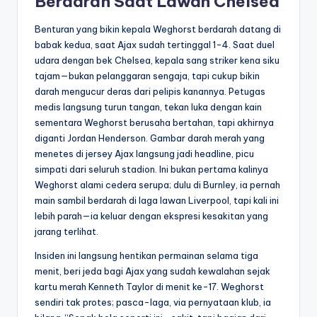
Berdarah Saat Lawan Chelsea
Benturan yang bikin kepala Weghorst berdarah datang di
babak kedua, saat Ajax sudah tertinggal 1-4. Saat duel
udara dengan bek Chelsea, kepala sang striker kena siku
tajam—bukan pelanggaran sengaja, tapi cukup bikin
darah mengucur deras dari pelipis kanannya. Petugas
medis langsung turun tangan, tekan luka dengan kain
sementara Weghorst berusaha bertahan, tapi akhirnya
diganti Jordan Henderson. Gambar darah merah yang
menetes di jersey Ajax langsung jadi headline, picu
simpati dari seluruh stadion. Ini bukan pertama kalinya
Weghorst alami cedera serupa; dulu di Burnley, ia pernah
main sambil berdarah di laga lawan Liverpool, tapi kali ini
lebih parah—ia keluar dengan ekspresi kesakitan yang
jarang terlihat.
Insiden ini langsung hentikan permainan selama tiga
menit, beri jeda bagi Ajax yang sudah kewalahan sejak
kartu merah Kenneth Taylor di menit ke-17. Weghorst
sendiri tak protes; pasca-laga, via pernyataan klub, ia