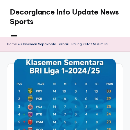
Decorglance Info Update News
Skip
to
Sports
content
Decorglance
adalah
sebuah
Home
»
Klasemen Sepakbola Terbaru Paling Ketat Musim Ini
portal
berita
olahraga
terupdate.