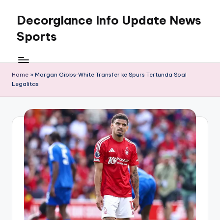
Decorglance Info Update News
Skip
to
Sports
content
Decorglance
adalah
sebuah
Home
»
Morgan Gibbs‑White Transfer ke Spurs Tertunda Soal
Legalitas
portal
berita
olahraga
terupdate.