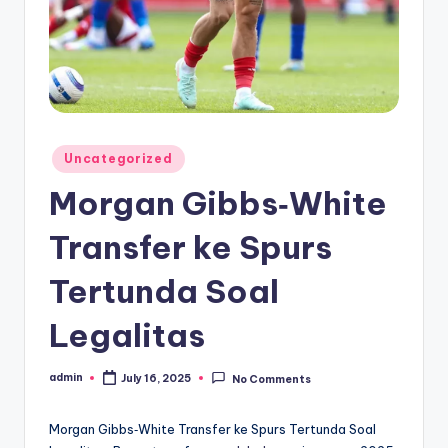
Posted
Uncategorized
in
Morgan Gibbs‑White
Transfer ke Spurs
Tertunda Soal
Legalitas
admin
July 16, 2025
No Comments
Posted
by
Morgan Gibbs‑White Transfer ke Spurs Tertunda Soal