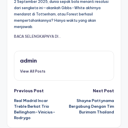
2 September 2025, dunia sepak bola menanti resolusi
dari sengketa ini—akankah Gibbs-White akhirnya
mendarat di Tottenham, atau Forest berhasil
mempertahankannya? Hanya waktu yang akan
menjawab.
BACA SELENGKAPNYA DI…
admin
View All Posts
Post
Previous Post
Next Post
Real Madrid Incar
Shayne Pattynama
navigation
Treble Berkat Trio
Bergabung Dengan Tim
Bellingham–Vinicius–
Burimam Thailand
Rodrygo