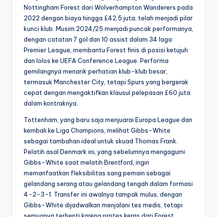
Nottingham Forest dari Wolverhampton Wanderers pada
2022 dengan biaya hingga £42,5 juta, telah menjadi pilar
kunci klub. Musim 2024/25 menjadi puncak performanya,
dengan catatan 7 gol dan 10 assist dalam 34 laga
Premier League, membantu Forest finis di posisi ketujuh
dan lolos ke UEFA Conference League. Performa
gemilangnya menarik perhatian klub-klub besar,
termasuk Manchester City, tetapi Spurs yang bergerak
cepat dengan mengaktifkan klausul pelepasan £60 juta
dalam kontraknya.
Tottenham, yang baru saja menjuarai Europa League dan
kembali ke Liga Champions, melihat Gibbs-White
sebagai tambahan ideal untuk skuad Thomas Frank.
Pelatih asal Denmark ini, yang sebelumnya mengagumi
Gibbs-White saat melatih Brentford, ingin
memanfaatkan fleksibilitas sang pemain sebagai
gelandang serang atau gelandang tengah dalam formasi
4-2-3-1. Transfer ini awalnya tampak mulus, dengan
Gibbs-White dijadwalkan menjalani tes medis, tetapi
semuanya terhenti karena protes keras dari Forest.