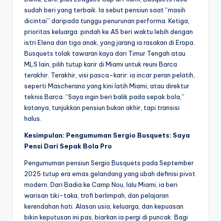
sudah beri yang terbaik. Ia sebut pensiun saat “masih
dicintai” daripada tunggu penurunan performa. Ketiga,
prioritas keluarga: pindah ke AS beri waktu lebih dengan
istri Elena dan tiga anak, yang jarang ia rasakan di Eropa.
Busquets tolak tawaran kaya dari Timur Tengah atau
MLS lain, pilih tutup karir di Miami untuk reuni Barca
terakhir. Terakhir, visi pasca-karir: ia incar peran pelatih,
seperti Mascherano yang kini latih Miami, atau direktur
teknis Barca. “Saya ingin beri balik pada sepak bola,”
katanya, tunjukkan pensiun bukan akhir, tapi transisi
halus.
Kesimpulan: Pengumuman Sergio Busquets: Saya
Pensi Dari Sepak Bola Pro
Pengumuman pensiun Sergio Busquets pada September
2025 tutup era emas gelandang yang ubah definisi pivot
modern. Dari Badia ke Camp Nou, lalu Miami, ia beri
warisan tiki-taka, trofi berlimpah, dan pelajaran
kerendahan hati. Alasan usia, keluarga, dan kepuasan
bikin keputusan ini pas, biarkan ia pergi di puncak. Bagi