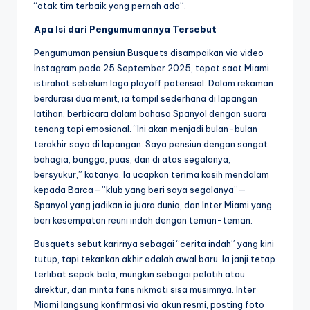
“otak tim terbaik yang pernah ada”.
Apa Isi dari Pengumumannya Tersebut
Pengumuman pensiun Busquets disampaikan via video
Instagram pada 25 September 2025, tepat saat Miami
istirahat sebelum laga playoff potensial. Dalam rekaman
berdurasi dua menit, ia tampil sederhana di lapangan
latihan, berbicara dalam bahasa Spanyol dengan suara
tenang tapi emosional. “Ini akan menjadi bulan-bulan
terakhir saya di lapangan. Saya pensiun dengan sangat
bahagia, bangga, puas, dan di atas segalanya,
bersyukur,” katanya. Ia ucapkan terima kasih mendalam
kepada Barca—”klub yang beri saya segalanya”—
Spanyol yang jadikan ia juara dunia, dan Inter Miami yang
beri kesempatan reuni indah dengan teman-teman.
Busquets sebut karirnya sebagai “cerita indah” yang kini
tutup, tapi tekankan akhir adalah awal baru. Ia janji tetap
terlibat sepak bola, mungkin sebagai pelatih atau
direktur, dan minta fans nikmati sisa musimnya. Inter
Miami langsung konfirmasi via akun resmi, posting foto