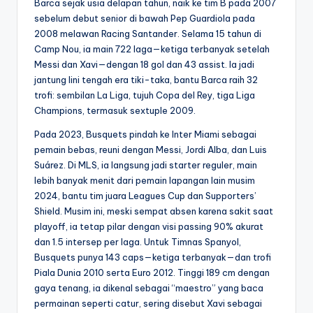
Barca sejak usia delapan tahun, naik ke tim B pada 2007
sebelum debut senior di bawah Pep Guardiola pada
2008 melawan Racing Santander. Selama 15 tahun di
Camp Nou, ia main 722 laga—ketiga terbanyak setelah
Messi dan Xavi—dengan 18 gol dan 43 assist. Ia jadi
jantung lini tengah era tiki-taka, bantu Barca raih 32
trofi: sembilan La Liga, tujuh Copa del Rey, tiga Liga
Champions, termasuk sextuple 2009.
Pada 2023, Busquets pindah ke Inter Miami sebagai
pemain bebas, reuni dengan Messi, Jordi Alba, dan Luis
Suárez. Di MLS, ia langsung jadi starter reguler, main
lebih banyak menit dari pemain lapangan lain musim
2024, bantu tim juara Leagues Cup dan Supporters’
Shield. Musim ini, meski sempat absen karena sakit saat
playoff, ia tetap pilar dengan visi passing 90% akurat
dan 1.5 intersep per laga. Untuk Timnas Spanyol,
Busquets punya 143 caps—ketiga terbanyak—dan trofi
Piala Dunia 2010 serta Euro 2012. Tinggi 189 cm dengan
gaya tenang, ia dikenal sebagai “maestro” yang baca
permainan seperti catur, sering disebut Xavi sebagai