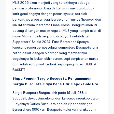
MLS 2025 akan menjadi yang terakhirnya sebagai
pemain profesional. Usia 37 tahun ini menutup babak
karir gemilangnya dengan penuh syukur, setelah
berkontribusi besar bagi Barcelona, Timnas Spanyol, dan
kini Inter Miami bersama Lionel Messi. Pengumuman ini
datang di tengah musim reguler MLS yang hampir usai, di
mana Miami masih berjuang di playoff setelah raih
Supporters’ Shield 2024. Fans Barca dan Spanyol
langsung ramai bernostalgia, sementara Busquets janji
tetap dekat dengan olahraga yang memberinya
segalanya. Ini bukan akhir suram, tapi perpisahan manis
dari salah satu pivot terbaik sepanjang masa.
BERITA
BASKET
Siapa Pemain Sergio Busquets: Pengumuman
Sergio Busquets: Saya Pensi Dari Sepak Bola Pro
Sergio Busquets Burgos lahir pada 16 Juli 1988 di
Sabadell, dekat Barcelona, dari keluarga sepakbolawan
—ayahnya Carles Busquets adalah kiper cadangan
Barca di era 1990-an. Busquets mulai karir di akademi