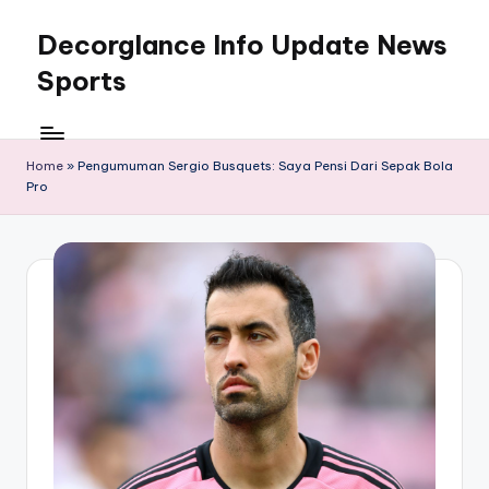
Decorglance Info Update News
Skip
to
Sports
content
Decorglance
adalah
sebuah
Home
»
Pengumuman Sergio Busquets: Saya Pensi Dari Sepak Bola
Pro
portal
berita
olahraga
terupdate.