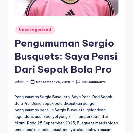
Posted
Uncategorized
in
Pengumuman Sergio
Busquets: Saya Pensi
Dari Sepak Bola Pro
admin
September 26, 2025
No Comments
Posted
by
Pengumuman Sergio Busquets: Saya Pensi Dari Sepak
Bola Pro. Dunia sepak bola dikejutkan dengan
pengumuman pensiun Sergio Busquets, gelandang
legendaris asal Spanyol yang kini memperkuat Inter
Miami. Pada 25 September 2025, Busquets merilis video
emosional di media sosial, menyatakan bahwa musim