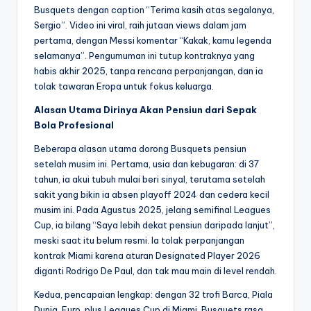
Busquets dengan caption “Terima kasih atas segalanya,
Sergio”. Video ini viral, raih jutaan views dalam jam
pertama, dengan Messi komentar “Kakak, kamu legenda
selamanya”. Pengumuman ini tutup kontraknya yang
habis akhir 2025, tanpa rencana perpanjangan, dan ia
tolak tawaran Eropa untuk fokus keluarga.
Alasan Utama Dirinya Akan Pensiun dari Sepak
Bola Profesional
Beberapa alasan utama dorong Busquets pensiun
setelah musim ini. Pertama, usia dan kebugaran: di 37
tahun, ia akui tubuh mulai beri sinyal, terutama setelah
sakit yang bikin ia absen playoff 2024 dan cedera kecil
musim ini. Pada Agustus 2025, jelang semifinal Leagues
Cup, ia bilang “Saya lebih dekat pensiun daripada lanjut”,
meski saat itu belum resmi. Ia tolak perpanjangan
kontrak Miami karena aturan Designated Player 2026
diganti Rodrigo De Paul, dan tak mau main di level rendah.
Kedua, pencapaian lengkap: dengan 32 trofi Barca, Piala
Dunia, Euro, plus Leagues Cup di Miami, Busquets rasa