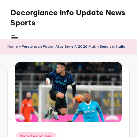
Decorglance Info Update News
Skip
to
Sports
content
Decorglance
adalah
sebuah
Home
»
Persaingan Papan Atas Serie A 2026 Makin Sengit di Italia
portal
berita
olahraga
terupdate.
Posted
Uncategorized