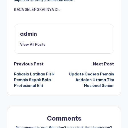
BACA SELENGKAPNYA DI..
admin
View All Posts
Post
Previous Post
Next Post
Rahasia Latihan Fisik
Update Cedera Pemain
navigation
Pemain Sepak Bola
Andalan Utama Tim
Profesional Elit
Nasional Senior
Comments
No comments yet. Why don’t you start the discussion?