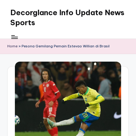
Decorglance Info Update News
Skip
to
Sports
content
Decorglance
adalah
sebuah
Home
»
Pesona Gemilang Pemain Estevao Willian di Brasil
portal
berita
olahraga
terupdate.