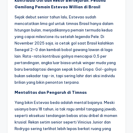
Kontribusi Gol dan Rekor Bersejarah: Pesona
Gemilang Pemain Estevao Willian di Brasil
Sejak debut senior tahun lalu, Estevao sudah
mencatatkan lima gol untuk timnas Brasil hanya dalam
hitungan bulan, menjadikannya pemain termuda kedua
yang capai milestone itu setelah legenda Pele. Di
November 2025 saja, ia cetak gol saat Brasil kalahkan
Senegal 2-0 dan kembali bobol gawang lawan di laga
lain. Rata-rata kontribusi golnya mencapai 0,5 per
pertandingan, angka luar biasa untuk winger muda yang
baru beradaptasi dengan sepak bola Eropa. Gol-golnya
bukan sekadar tap-in, tapi sering lahir dari aksi individu
brilian yang bikin penonton terpana.
Mentalitas dan Pengaruh di Timnas
Yang bikin Estevao beda adalah mental bajanya. Meski
usianya baru 18 tahun, ia tak ragu ambil tanggung jawab,
seperti eksekusi tendangan bebas atau dribel di momen
krusial. Rekan setim senior seperti Vinicius Junior dan
Rodrygo sering terlihat lebih lepas berkat ruang yang