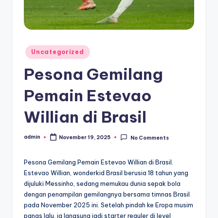
Posted
Uncategorized
in
Pesona Gemilang
Pemain Estevao
Willian di Brasil
admin
November 19, 2025
No Comments
Posted
by
Pesona Gemilang Pemain Estevao Willian di Brasil.
Estevao Willian, wonderkid Brasil berusia 18 tahun yang
dijuluki Messinho, sedang memukau dunia sepak bola
dengan penampilan gemilangnya bersama timnas Brasil
pada November 2025 ini. Setelah pindah ke Eropa musim
panas lalu, ia langsung jadi starter reguler di level