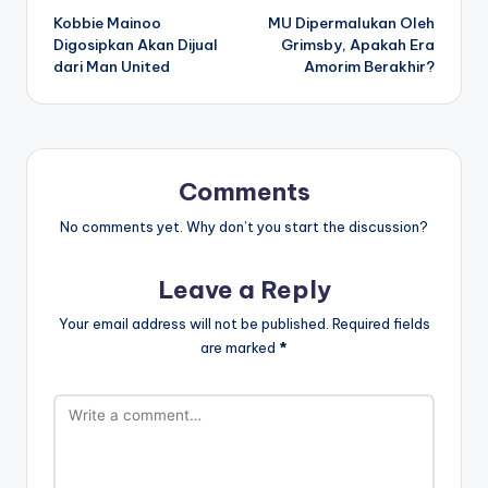
Kobbie Mainoo
MU Dipermalukan Oleh
navigation
Digosipkan Akan Dijual
Grimsby, Apakah Era
dari Man United
Amorim Berakhir?
Comments
No comments yet. Why don’t you start the discussion?
Leave a Reply
Your email address will not be published.
Required fields
are marked
*