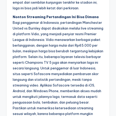
empat dari sembilan kunjungan terakhir ke stadion ini,
laga ini bisa jadi lebih ketat dari perkiraan.
Nonton Streaming Pertandingan Ini Bisa Dimana
Bagi penggemar di Indonesia, pertandingan Manchester
United vs Burnley dapat disaksikan melalui live streaming
di platform Vidio, yang menjadi penyiar resmi Premier
League di Indonesia. Vidio menawarkan berbagai paket
berlangganan, dengan harga mulai dari Rp45.000 per
bulan, meskipun harga bisa berubah tergantung kebijakan
platform. Selain itu, beberapa layanan televisi berbayar
seperti Champions TV 5 juga akan menyiarkan laga ini
secara langsung. Untuk penggemar di luar Indonesia,
situs seperti Sofascore menyediakan pembaruan skor
langsung dan statistik pertandingan, meski tanpa
streaming video. Aplikasi Sofascore tersedia di iOS,
Android, dan Windows Phone, memberikan akses mudah
untuk mengikuti jalannya laga, termasuk data seperti
penguasaan bola, tembakan, dan peluang besar.
Pastikan untuk memeriksa ketersediaan streaming
sesuai wilayah, karena beberapa platform mungkin