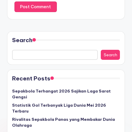
Search
Search
Recent Posts
Sepakbola Terhangat 2026 Sajikan Laga Sarat
Gengsi
Statistik Gol Terbanyak Liga Dunia Mei 2026
Terbaru
Rivalitas Sepakbola Panas yang Membakar Dunia
Olahraga