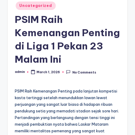
Posted
Uncategorized
in
PSIM Raih
Kemenangan Penting
di Liga 1 Pekan 23
Malam Ini
admin
March 1, 2026
No Comments
Posted
by
PSIM Raih Kemenangan Penting pada lanjutan kompetisi
kasta tertinggi setelah menundukkan lawan lewat
perjuangan yang sangat luar biasa di hadapan ribuan
pendukung setia yang memadati stadion sejak sore hari.
Pertandingan yang berlangsung dengan tensi tinggi ini
menjadi pembuktian nyata bahwa Laskar Mataram
memiliki mentalitas pemenang yang sangat kuat