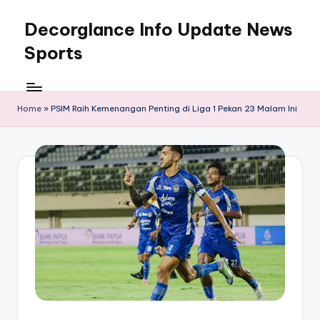
Decorglance Info Update News
Skip
to
Sports
content
Decorglance
adalah
sebuah
Home
»
PSIM Raih Kemenangan Penting di Liga 1 Pekan 23 Malam Ini
portal
berita
olahraga
terupdate.