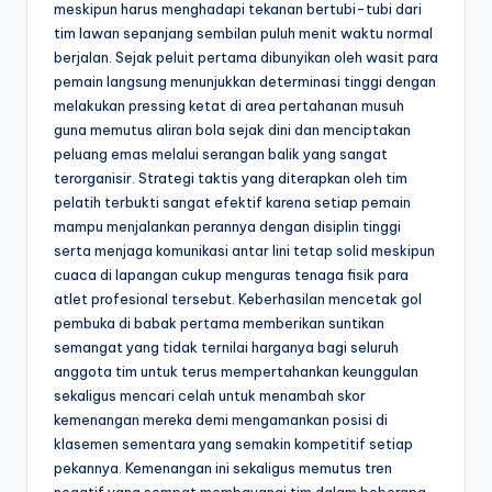
meskipun harus menghadapi tekanan bertubi-tubi dari
tim lawan sepanjang sembilan puluh menit waktu normal
berjalan. Sejak peluit pertama dibunyikan oleh wasit para
pemain langsung menunjukkan determinasi tinggi dengan
melakukan pressing ketat di area pertahanan musuh
guna memutus aliran bola sejak dini dan menciptakan
peluang emas melalui serangan balik yang sangat
terorganisir. Strategi taktis yang diterapkan oleh tim
pelatih terbukti sangat efektif karena setiap pemain
mampu menjalankan perannya dengan disiplin tinggi
serta menjaga komunikasi antar lini tetap solid meskipun
cuaca di lapangan cukup menguras tenaga fisik para
atlet profesional tersebut. Keberhasilan mencetak gol
pembuka di babak pertama memberikan suntikan
semangat yang tidak ternilai harganya bagi seluruh
anggota tim untuk terus mempertahankan keunggulan
sekaligus mencari celah untuk menambah skor
kemenangan mereka demi mengamankan posisi di
klasemen sementara yang semakin kompetitif setiap
pekannya. Kemenangan ini sekaligus memutus tren
negatif yang sempat membayangi tim dalam beberapa