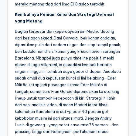
mereka menang tiga dari lima El Clasico terakhir.
Kembalinya Pemain Kunci dan Strategi Defensif
yang Matang
Bagian terbesar dari kepercayaan diri Madrid datang
dari kesiapan skuad. Dani Carvajal, bek kanan andalan,
dipastikan pulih dari cedera ringan dan siap tampil penuh,
beri kedalaman di sisi kanan yang krusial lawan serangan
Barcelona. Mbappé juga punya timeline positif: meski
absen di laga Villarreal, ia diprediksi kembali berlatih
ringan minggu ini, tambah daya gedor di depan. Ancelotti
sudah ambil dua keputusan kunci di lini belakang—Éder
Militão tetap jadi pasangan utama Éder Militão di
tengah, sementara Fran García dipromosikan ke starting
lineup untuk tambah kecepatan di kiri. Strategi ini lahir
dari sesi analisis video, di mana Madrid identifikasi
kelemahan Barcelona di set-piece: 40 persen gol
kebobolan musim ini dari situasi mati. Dengan Andriy
Lunin di gawang—yang catat save rate 78 persen—dan
pressing tinggi dari Bellingham, pertahanan terasa