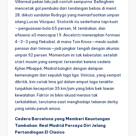
Villarreal pekan lalu jadi contoh sempurna: Bellingham
mencetak gol pembuka dari tendangan bebas di menit
28, diikuti sundulan Rodrygo yang memanfaatkan umpan
silang Lucas Vázquez. Statistik itu sederhana tapi kuat
—penguasaan bola 65 persen, 14 tembakan, dan
efisiensi xG mencapai 1.9. Ancelotti menerapkan formasi
4-3-3 yang fleksibel, di mana Toni Kroos—meski sudah
pensiun dari timnas—jadi jangkar tengah dengan akurasi
umpan 92 persen. Momentum ini tak kebetulan; setelah
start musim yang sempat tersendat karena cedera
Kylian Mbappé, Madrid bangkit dengan delapan
kemenangan dari sepuluh laga liga. Vinícius, yang sempat
dikritik, kini cetak lima gol dalam empat laga terakhir,
tunjukkan kecepatan 35 km/jam yang bikin bek lawan
kewalahan. Faktor ini bikin skuad merasa tak
terkalahkan, terutama saat menghadapi tekanan derby
yang selalu penuh emosi.
Cedera Barcelona yang Memberi Keuntungan
Tambahan: Real Madrid Percaya Diri Jelang
Pertandingan El Clasico