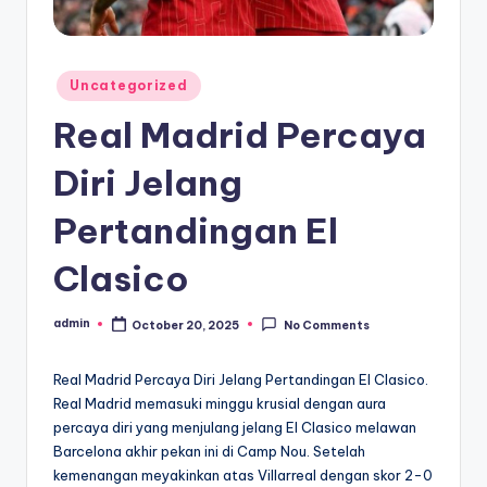
Posted
Uncategorized
in
Real Madrid Percaya
Diri Jelang
Pertandingan El
Clasico
admin
October 20, 2025
No Comments
Posted
by
Real Madrid Percaya Diri Jelang Pertandingan El Clasico.
Real Madrid memasuki minggu krusial dengan aura
percaya diri yang menjulang jelang El Clasico melawan
Barcelona akhir pekan ini di Camp Nou. Setelah
kemenangan meyakinkan atas Villarreal dengan skor 2-0