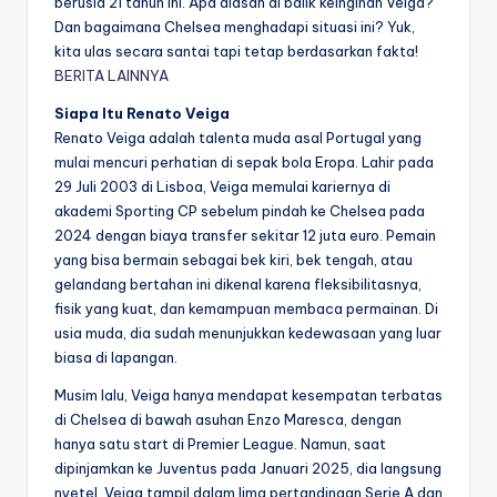
berusia 21 tahun ini. Apa alasan di balik keinginan Veiga?
Dan bagaimana Chelsea menghadapi situasi ini? Yuk,
kita ulas secara santai tapi tetap berdasarkan fakta!
BERITA LAINNYA
Siapa Itu Renato Veiga
Renato Veiga adalah talenta muda asal Portugal yang
mulai mencuri perhatian di sepak bola Eropa. Lahir pada
29 Juli 2003 di Lisboa, Veiga memulai kariernya di
akademi Sporting CP sebelum pindah ke Chelsea pada
2024 dengan biaya transfer sekitar 12 juta euro. Pemain
yang bisa bermain sebagai bek kiri, bek tengah, atau
gelandang bertahan ini dikenal karena fleksibilitasnya,
fisik yang kuat, dan kemampuan membaca permainan. Di
usia muda, dia sudah menunjukkan kedewasaan yang luar
biasa di lapangan.
Musim lalu, Veiga hanya mendapat kesempatan terbatas
di Chelsea di bawah asuhan Enzo Maresca, dengan
hanya satu start di Premier League. Namun, saat
dipinjamkan ke Juventus pada Januari 2025, dia langsung
nyetel. Veiga tampil dalam lima pertandingan Serie A dan