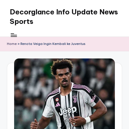
Decorglance Info Update News
Skip
to
Sports
content
Decorglance
adalah
sebuah
Home
»
Renota Veiga Ingin Kembali ke Juventus
portal
berita
olahraga
terupdate.