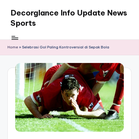
Decorglance Info Update News
Skip
to
Sports
content
Decorglance
adalah
sebuah
Home
»
Selebrasi Gol Paling Kontroversial di Sepak Bola
portal
berita
olahraga
terupdate.