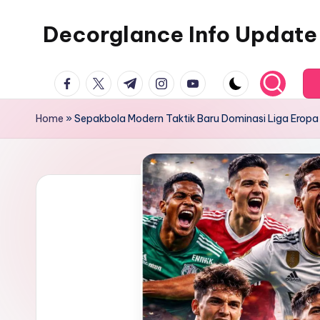
Decorglance Info Update
Skip
to
Decorglance
content
facebook.com
twitter.com
t.me
instagram.com
youtube.com
adalah
sebuah
Home
»
Sepakbola Modern Taktik Baru Dominasi Liga Eropa 
portal
berita
olahraga
terupdate.