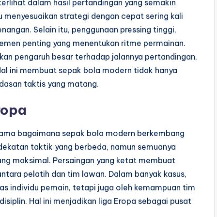
erlihat dalam hasil pertandingan yang semakin
u menyesuaikan strategi dengan cepat sering kali
nangan. Selain itu, penggunaan pressing tinggi,
elemen penting yang menentukan ritme permainan.
kan pengaruh besar terhadap jalannya pertandingan,
 Hal ini membuat sepak bola modern tidak hanya
rdasan taktis yang matang.
ropa
 utama bagaimana sepak bola modern berkembang
ndekatan taktik yang berbeda, namun semuanya
yang maksimal. Persaingan yang ketat membuat
 antara pelatih dan tim lawan. Dalam banyak kasus,
as individu pemain, tetapi juga oleh kemampuan tim
iplin. Hal ini menjadikan liga Eropa sebagai pusat