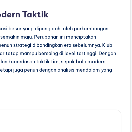
dern Taktik
asi besar yang dipengaruhi oleh perkembangan
g semakin maju. Perubahan ini menciptakan
penuh strategi dibandingkan era sebelumnya. Klub
gar tetap mampu bersaing di level tertinggi. Dengan
an kecerdasan taktik tim, sepak bola modern
tetapi juga penuh dengan analisis mendalam yang