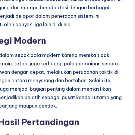
baguna dan mampu beradaptasi dengan berbagai
enjadi pelopor dalam penerapan sistem ini,
oleh banyak liga lain di dunia.
tegi Modern
 dalam sepak bola modern karena mereka tidak
ain, tetapi juga terhadap pola permainan secara
wan dengan cepat, melakukan perubahan taktik di
gan antara menyerang dan bertahan. Selain itu,
s juga menjadi bagian penting dalam memastikan
menjadikan pelatih sebagai pusat kendali utama yang
 panjang maupun pendek.
Hasil Pertandingan