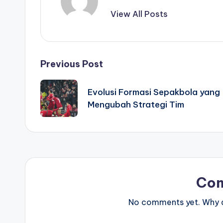
View All Posts
Post
Previous Post
navigation
Evolusi Formasi Sepakbola yang
Mengubah Strategi Tim
Co
No comments yet. Why do