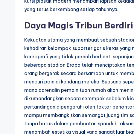
kursi plastik modern menambah lapisan kedala
yang terus berkembang setiap tahunnya.
Daya Magis Tribun Berdir
Kekuatan utama yang membuat sebuah stadion
kehadiran kelompok suporter garis keras yang 
koreografi yang tidak pernah berhenti sepanjan
beberapa stadion Eropa telah menciptakan te
orang bergerak secara bersamaan untuk memb
mencuri poin di kandang mereka. Suasana seper
mana adrenalin pemain tuan rumah akan menin
dikumandangkan secara serempak sebelum kick-o
pertandingan dipengaruhi oleh faktor penonto
mampu membangkitkan semangat juang tim saat
tanpa batas dalam pembuatan spanduk raksasa
menambah estetika visual yang sangat luar bias