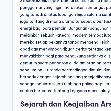
Stadion ikonik sepak bola di seluruh dunia me
penggemar yang ingin merasakan semangat per
yang terjadi di atas lapangan hijau selama se
juga tentang di mana drama tersebut dipenta
energi bagi para pemain. Bangunan-bangunan m
melainkan sebuah katedral modern tempat jut
mereka setiap pekannya tanpa mengenal lelah. B
abad dan menyimpan ribuan cerita tentang k
menyakitkan bagi para pendukung setianya di s
gemuruh suara penonton di dalam stadion ter
sebelum peluit tanda pertandingan dimulai dimu
berpadu dengan sejarah panjang menjadikannya
sebagai pecinta sejati olahraga paling populer 
seolah berbicara tentang kejayaan masa lalu ya
Sejarah dan Keajaiban Ars