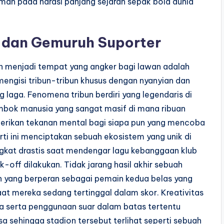
man pada narasi panjang sejarah sepak bola dunia
i dan Gemuruh Suporter
 menjadi tempat yang angker bagi lawan adalah
mengisi tribun-tribun khusus dengan nyanyian dan
g laga. Fenomena tribun berdiri yang legendaris di
mbok manusia yang sangat masif di mana ribuan
erikan tekanan mental bagi siapa pun yang mencoba
ti ini menciptakan sebuah ekosistem yang unik di
gkat drastis saat mendengar lagu kebanggaan klub
ff dilakukan. Tidak jarang hasil akhir sebuah
n yang berperan sebagai pemain kedua belas yang
 mereka sedang tertinggal dalam skor. Kreativitas
 serta penggunaan suar dalam batas tertentu
a sehingga stadion tersebut terlihat seperti sebuah