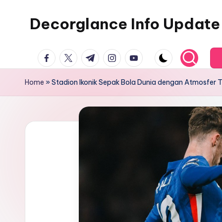
Decorglance Info Update
Skip
to
Decorglance
content
facebook.com
twitter.com
t.me
instagram.com
youtube.com
adalah
sebuah
Home
»
Stadion Ikonik Sepak Bola Dunia dengan Atmosfer T
portal
berita
olahraga
terupdate.