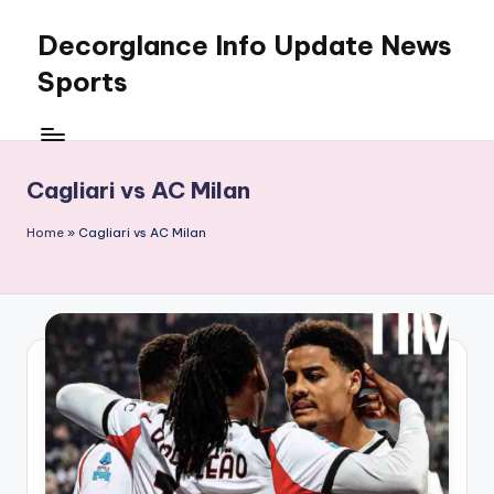
Decorglance Info Update News
Skip
to
Sports
content
Decorglance
adalah
sebuah
Cagliari vs AC Milan
portal
berita
Home
»
Cagliari vs AC Milan
olahraga
terupdate.