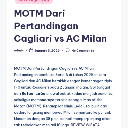
Uncategorized
in
MOTM Dari
Pertandingan
Cagliari vs AC Milan
admin
January 3, 2026
No Comments
Posted
by
MOTM Dari Pertandingan Cagliari vs AC Milan.
Pertandingan pembuka Serie A di tahun 2026 antara
Cagliari dan AC Milan berakhir dengan kemenangan tipis
1-0 untuk Rossoneri pada 2 Januari malam. Gol tunggal
dari
Rafael Leão
di awal babak kedua menjadi penentu,
sekaligus membuatnya terpilih sebagai Man of the
Match (MOTM). Penampilan klinis Leão usai pulih dari
cedera langsung membawa Milan sementara ke puncak
klasemen dengan 38 poin, sambil memperpanjang rekor
tak terkalahkan menjadi 16 laga.
REVIEW WISATA