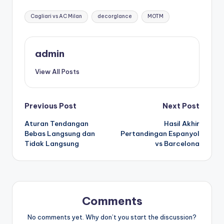
Tags:
Cagliari vs AC Milan
decorglance
MOTM
admin
View All Posts
Post
Previous Post
Next Post
Aturan Tendangan
Hasil Akhir
navigation
Bebas Langsung dan
Pertandingan Espanyol
Tidak Langsung
vs Barcelona
Comments
No comments yet. Why don’t you start the discussion?