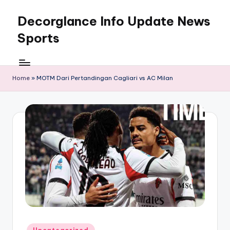
Decorglance Info Update News
Skip
to
Sports
content
Decorglance
adalah
sebuah
Home
»
MOTM Dari Pertandingan Cagliari vs AC Milan
portal
berita
olahraga
terupdate.
Posted