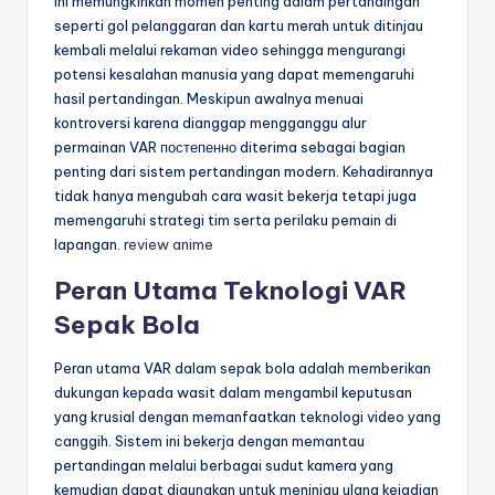
ini memungkinkan momen penting dalam pertandingan
seperti gol pelanggaran dan kartu merah untuk ditinjau
kembali melalui rekaman video sehingga mengurangi
potensi kesalahan manusia yang dapat memengaruhi
hasil pertandingan. Meskipun awalnya menuai
kontroversi karena dianggap mengganggu alur
permainan VAR постепенно diterima sebagai bagian
penting dari sistem pertandingan modern. Kehadirannya
tidak hanya mengubah cara wasit bekerja tetapi juga
memengaruhi strategi tim serta perilaku pemain di
lapangan.
review anime
Peran Utama Teknologi VAR
Sepak Bola
Peran utama VAR dalam sepak bola adalah memberikan
dukungan kepada wasit dalam mengambil keputusan
yang krusial dengan memanfaatkan teknologi video yang
canggih. Sistem ini bekerja dengan memantau
pertandingan melalui berbagai sudut kamera yang
kemudian dapat digunakan untuk meninjau ulang kejadian