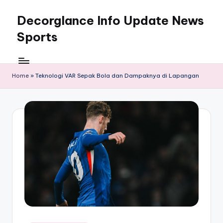
Decorglance Info Update News
Skip
to
Sports
content
Decorglance
adalah
sebuah
Home
»
Teknologi VAR Sepak Bola dan Dampaknya di Lapangan
portal
berita
olahraga
terupdate.