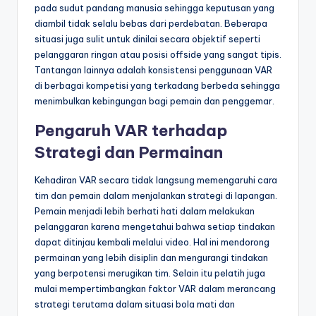
pada sudut pandang manusia sehingga keputusan yang
diambil tidak selalu bebas dari perdebatan. Beberapa
situasi juga sulit untuk dinilai secara objektif seperti
pelanggaran ringan atau posisi offside yang sangat tipis.
Tantangan lainnya adalah konsistensi penggunaan VAR
di berbagai kompetisi yang terkadang berbeda sehingga
menimbulkan kebingungan bagi pemain dan penggemar.
Pengaruh VAR terhadap
Strategi dan Permainan
Kehadiran VAR secara tidak langsung memengaruhi cara
tim dan pemain dalam menjalankan strategi di lapangan.
Pemain menjadi lebih berhati hati dalam melakukan
pelanggaran karena mengetahui bahwa setiap tindakan
dapat ditinjau kembali melalui video. Hal ini mendorong
permainan yang lebih disiplin dan mengurangi tindakan
yang berpotensi merugikan tim. Selain itu pelatih juga
mulai mempertimbangkan faktor VAR dalam merancang
strategi terutama dalam situasi bola mati dan