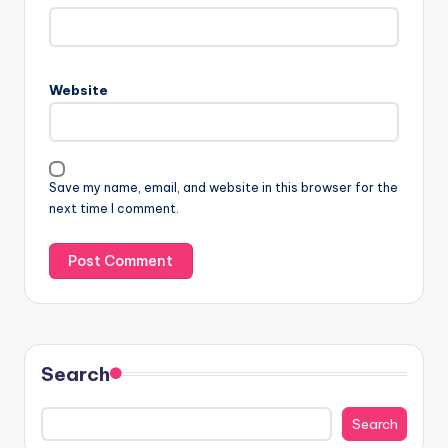
Website
Save my name, email, and website in this browser for the
next time I comment.
Search
Search