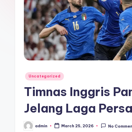
Posted
Uncategorized
in
Timnas Inggris Pa
Jelang Laga Pers
admin
March 25, 2026
No Commen
Posted
by