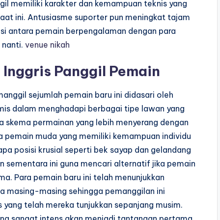
gil memiliki karakter dan kemampuan teknis yang
saat ini. Antusiasme suporter pun meningkat tajam
asi antara pemain berpengalaman dengan para
 nanti.
venue nikah
 Inggris Panggil Pemain
ggil sejumlah pemain baru ini didasari oleh
namis dalam menghadapi berbagai tipe lawan yang
oba skema permainan yang lebih menyerang dengan
ra pemain muda yang memiliki kemampuan individu
apa posisi krusial seperti bek sayap dan gelandang
sementara ini guna mencari alternatif jika pemain
ma. Para pemain baru ini telah menunjukkan
eka masing-masing sehingga pemanggilan ini
s yang telah mereka tunjukkan sepanjang musim.
yang sangat intens akan menjadi tantangan pertama