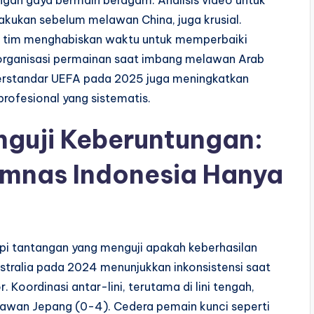
gan gaya bermain beragam. Analisis video untuk
akukan sebelum melawan China, juga krusial.
l, tim menghabiskan waktu untuk memperbaiki
ri organisasi permainan saat imbang melawan Arab
 berstandar UEFA pada 2025 juga meningkatkan
rofesional yang sistematis.
guji Keberuntungan:
imnas Indonesia Hanya
i tantangan yang menguji apakah keberhasilan
ustralia pada 2024 menunjukkan inkonsistensi saat
 Koordinasi antar-lini, terutama di lini tengah,
melawan Jepang (0-4). Cedera pemain kunci seperti