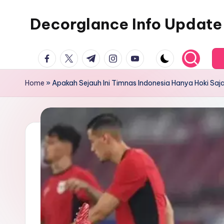
Decorglance Info Update
Skip
to
Decorglance
content
facebook.com
twitter.com
t.me
instagram.com
youtube.com
adalah
sebuah
Home
»
Apakah Sejauh Ini Timnas Indonesia Hanya Hoki Saj
portal
berita
olahraga
terupdate.