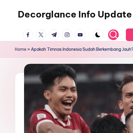
Decorglance Info Update
Skip
to
Decorglance
content
facebook.com
twitter.com
t.me
instagram.com
youtube.com
adalah
sebuah
Home
»
Apakah Timnas Indonesia Sudah Berkembang Jauh
portal
berita
olahraga
terupdate.