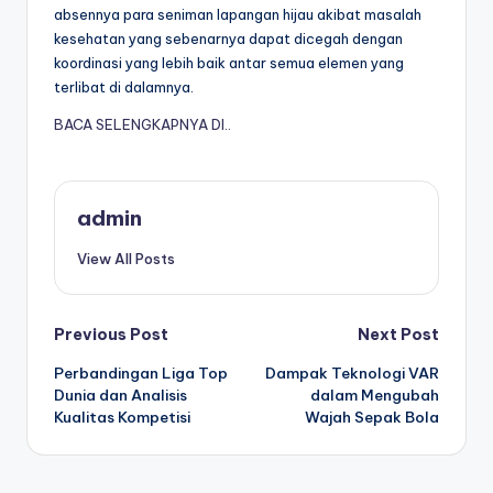
absennya para seniman lapangan hijau akibat masalah
kesehatan yang sebenarnya dapat dicegah dengan
koordinasi yang lebih baik antar semua elemen yang
terlibat di dalamnya.
BACA SELENGKAPNYA DI..
admin
View All Posts
Post
Previous Post
Next Post
Perbandingan Liga Top
Dampak Teknologi VAR
navigation
Dunia dan Analisis
dalam Mengubah
Kualitas Kompetisi
Wajah Sepak Bola