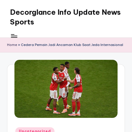
Decorglance Info Update News
Skip
to
Sports
content
Decorglance
adalah
sebuah
Home
»
Cedera Pemain Jadi Ancaman Klub Saat Jeda Internasional
portal
berita
olahraga
terupdate.
Posted
Uncategorized