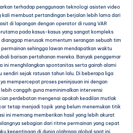
ontarkan terhadap penggunaan teknologi asisten video
 kali membuat pertandingan berjalan lebih lama dari
asit di lapangan dengan operator di ruang VAR
rutama pada kasus-kasus yang sangat kompleks
 ini dianggap merusak momentum serangan sebuah tim
me permainan sehingga lawan mendapatkan waktu
mbali barisan pertahanan mereka. Banyak penggemar
 ini menghilangkan spontanitas serta gairah alami
sendiri sejak ratusan tahun lalu. Di beberapa liga
aya mempercepat proses peninjauan ini dengan
lebih canggih guna meminimalkan intervensi
ian perdebatan mengenai apakah keadilan mutlak
ncar tetap menjadi topik yang belum menemukan titik
i ini memang memberikan hasil yang lebih akurat
 hilangnya sebagian dari ritme permainan yang cepat
u kepentingan di dunia olahraga global saat ini.