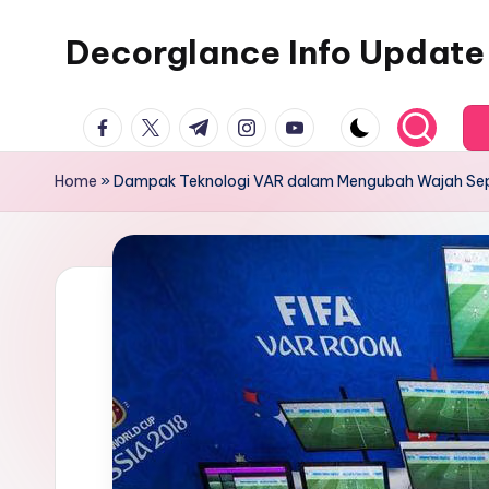
Decorglance Info Update
Skip
to
Decorglance
content
facebook.com
twitter.com
t.me
instagram.com
youtube.com
adalah
sebuah
Home
»
Dampak Teknologi VAR dalam Mengubah Wajah Se
portal
berita
olahraga
terupdate.