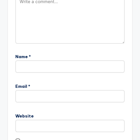
Name
*
Email
*
Website