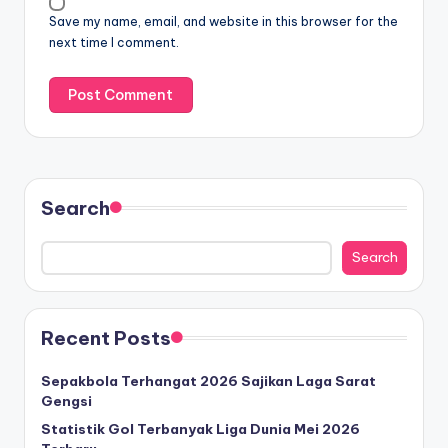
Save my name, email, and website in this browser for the
next time I comment.
Search
Search
Recent Posts
Sepakbola Terhangat 2026 Sajikan Laga Sarat
Gengsi
Statistik Gol Terbanyak Liga Dunia Mei 2026