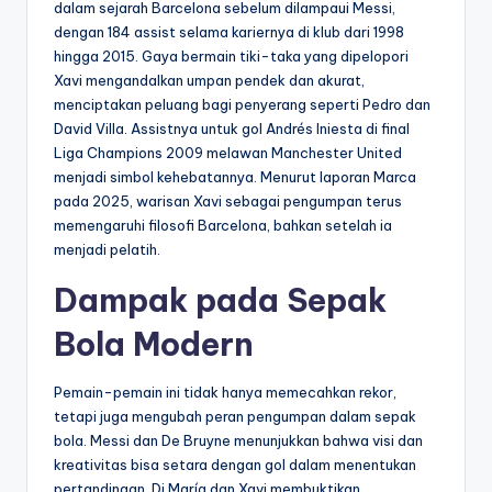
dalam sejarah Barcelona sebelum dilampaui Messi,
dengan 184 assist selama kariernya di klub dari 1998
hingga 2015. Gaya bermain tiki-taka yang dipelopori
Xavi mengandalkan umpan pendek dan akurat,
menciptakan peluang bagi penyerang seperti Pedro dan
David Villa. Assistnya untuk gol Andrés Iniesta di final
Liga Champions 2009 melawan Manchester United
menjadi simbol kehebatannya. Menurut laporan Marca
pada 2025, warisan Xavi sebagai pengumpan terus
memengaruhi filosofi Barcelona, bahkan setelah ia
menjadi pelatih.
Dampak pada Sepak
Bola Modern
Pemain-pemain ini tidak hanya memecahkan rekor,
tetapi juga mengubah peran pengumpan dalam sepak
bola. Messi dan De Bruyne menunjukkan bahwa visi dan
kreativitas bisa setara dengan gol dalam menentukan
pertandingan. Di María dan Xavi membuktikan