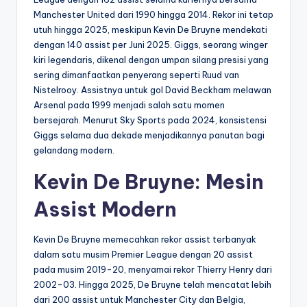
Manchester United dari 1990 hingga 2014. Rekor ini tetap
utuh hingga 2025, meskipun Kevin De Bruyne mendekati
dengan 140 assist per Juni 2025. Giggs, seorang winger
kiri legendaris, dikenal dengan umpan silang presisi yang
sering dimanfaatkan penyerang seperti Ruud van
Nistelrooy. Assistnya untuk gol David Beckham melawan
Arsenal pada 1999 menjadi salah satu momen
bersejarah. Menurut Sky Sports pada 2024, konsistensi
Giggs selama dua dekade menjadikannya panutan bagi
gelandang modern.
Kevin De Bruyne: Mesin
Assist Modern
Kevin De Bruyne memecahkan rekor assist terbanyak
dalam satu musim Premier League dengan 20 assist
pada musim 2019-20, menyamai rekor Thierry Henry dari
2002-03. Hingga 2025, De Bruyne telah mencatat lebih
dari 200 assist untuk Manchester City dan Belgia,