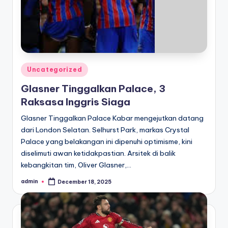
Posted
Uncategorized
in
Glasner Tinggalkan Palace, 3
Raksasa Inggris Siaga
Glasner Tinggalkan Palace Kabar mengejutkan datang
dari London Selatan. Selhurst Park, markas Crystal
Palace yang belakangan ini dipenuhi optimisme, kini
diselimuti awan ketidakpastian. Arsitek di balik
kebangkitan tim, Oliver Glasner,…
admin
December 18, 2025
Posted
by