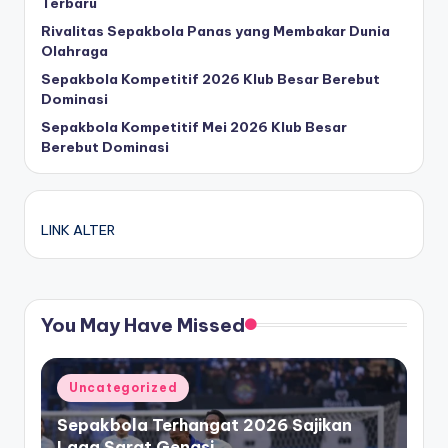
Terbaru
Rivalitas Sepakbola Panas yang Membakar Dunia
Olahraga
Sepakbola Kompetitif 2026 Klub Besar Berebut
Dominasi
Sepakbola Kompetitif Mei 2026 Klub Besar
Berebut Dominasi
LINK ALTER
You May Have Missed
Posted
Uncategorized
in
Sepakbola Terhangat 2026 Sajikan
Laga Sarat Gengsi