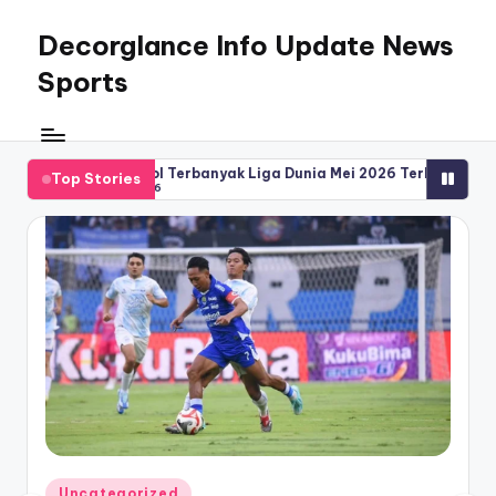
Decorglance Info Update News
Skip
to
Sports
content
Decorglance
adalah
sebuah
k Gol Terbanyak Liga Dunia Mei 2026 Terbaru
Rivalitas Sepa
Top Stories
2026
May 22, 2026
portal
berita
olahraga
terupdate.
Posted
Uncategorized