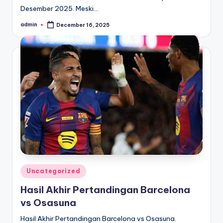
Desember 2025. Meski…
admin
December 16, 2025
Posted
by
Posted
Uncategorized
in
Hasil Akhir Pertandingan Barcelona
vs Osasuna
Hasil Akhir Pertandingan Barcelona vs Osasuna.